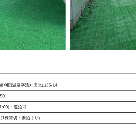
刈田温泉字遠刈田北山35-14
50
11:00)・連泊可
〜 (1棟貸切・素泊まり)