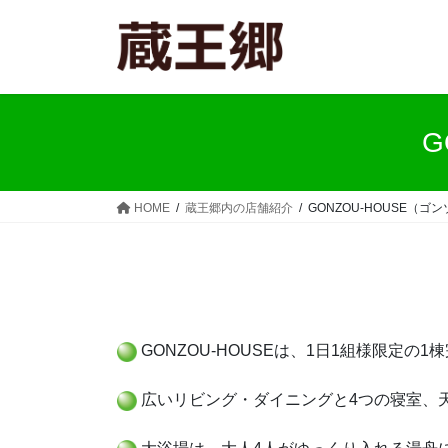
コ
ナ
ン
ビ
テ
ゲ
ン
ー
ツ
シ
へ
ョ
G
ス
ン
キ
に
ッ
移
HOME
蔵王郷内の店舗紹介
GONZOU-HOUSE（ゴ
プ
動
GONZOU-HOUSEは、1日1組様限定の
広いリビング・ダイニングと4つの寝室、